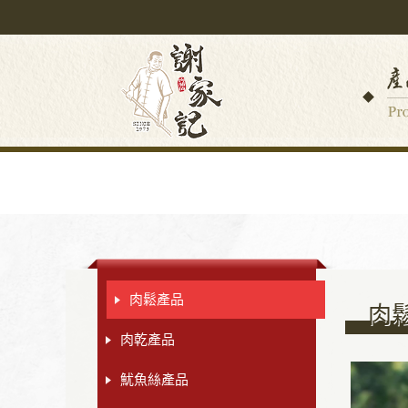
肉鬆產品
肉
肉乾產品
魷魚絲產品