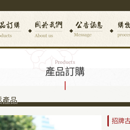
Products
產品訂購
鬆產品
招牌