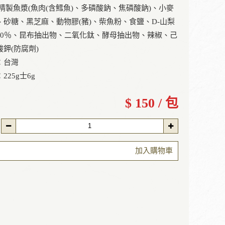
:精製魚漿(魚肉(含鱈魚)、多磷酸鈉、焦磷酸鈉)、小麥
、砂糖、黑芝麻、動物膠(豬)、柴魚粉、食鹽、D-山梨
70％、昆布抽出物、二氧化鈦、酵母抽出物、辣椒、己
酸鉀(防腐劑)
：台灣
225g士6g
$ 150 / 包
加入購物車