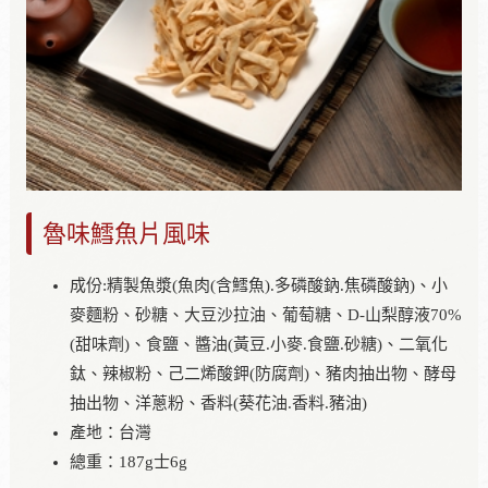
魯味鱈魚片風味
成份:精製魚漿(魚肉(含鱈魚).多磷酸鈉.焦磷酸鈉)、小
麥麵粉、砂糖、大豆沙拉油、葡萄糖、D-山梨醇液70%
(甜味劑)、食鹽、醬油(黃豆.小麥.食鹽.砂糖)、二氧化
鈦、辣椒粉、己二烯酸鉀(防腐劑)、豬肉抽出物、酵母
抽出物、洋蔥粉、香料(葵花油.香料.豬油)
產地：台灣
總重：187g士6g