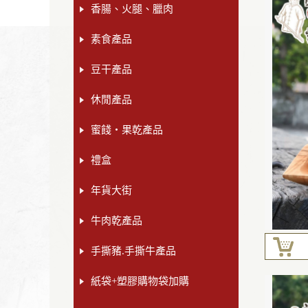
香腸、火腿、臘肉
素食產品
豆干產品
休閒產品
蜜餞‧果乾產品
禮盒
年貨大街
牛肉乾產品
手撕豬.手撕牛產品
紙袋+塑膠購物袋加購