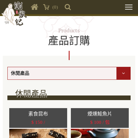
(0)
Products
產品訂購
休閒產品
休閒產品
素食昆布
煙燻鮭魚片
$ 150 /
$ 100 / 包